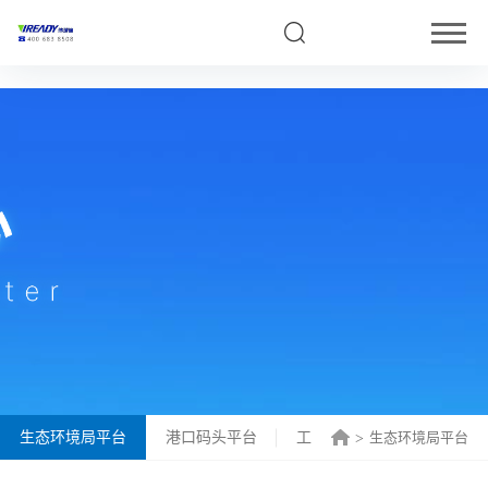
5
生态环境局平台
港口码头平台
工业企业平台
技术服
生态环境局平台
>